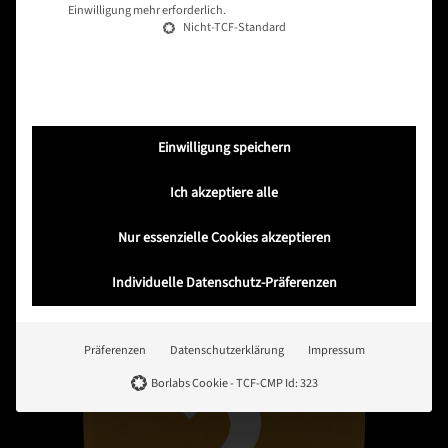
Einwilligung mehr erforderlich.
ALLERGENINFORMATION
Nicht-TCF-Standard
Bitte gib in der Kasse unbedingt
deine Allergien an!
Einwilligung speichern
ANNAHMESCHLUSS FÜR
NÄCHSTEN TAG: 17 UHR
Ich akzeptiere alle
Bestellungen nach 17 Uhr werden nicht
Nur essenzielle Cookies akzeptieren
berücksichtigt oder vorbereitet.
Individuelle Datenschutz-Präferenzen
Präferenzen
Datenschutzerklärung
Impressum
Borlabs Cookie - TCF-CMP Id: 323