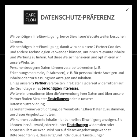
Mit dies
DATENSCHUTZ-PRÄFERENZ
Wir benötigen Ihre Einwilligung, bevor Sie unsere Website weiter besuchen
können.
Wir benötigen Ihre Einwilligung, damit wir und unsere 2 Partner Cookies
und andere Technologien verwenden können, um Ihnen relevante Inhalte
und Werbung zu liefern. Auf diese Weise finanzieren und optimieren wir
unsere Website.
Personenbezogene Daten können verarbeitet werden (z. B.
Erkennungsmerkmale, IP-Adressen), z. B. für personalisierte Anzeigen und
Inhalte oder zur Messung von Anzeigen und Inhalten.
Einige unserer
2 Partner
verarbeiten Ihre Daten (jederzeit widerrufbar) auf
der Grundlage eines
berechtigten Interesses
.
Weitere Informationen über die Verwendung Ihrer Daten und über unsere
Partner finden Sie unter
Einstellungen
oder in unserer
Datenschutzerklärung.
Es besteht keine Verpflichtung, der Verarbeitung Ihrer Daten zuzustimmen,
um dieses Angebot zu nutzen.
Wir können bestimmte Inhalte nicht ohne Ihre Einwilligung anzeigen. Sie
können Ihre Auswahl jederzeit unter
Einstellungen
widerrufen oder
anpassen. Ihre Auswahl wird nur auf dieses Angebot angewendet.
Bitte beachten Sie, dass aufgrund individueller Einstellungen