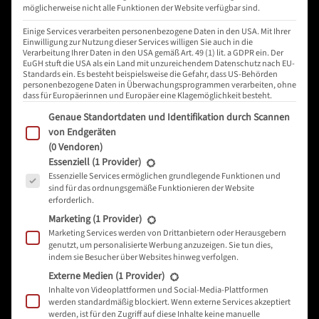
möglicherweise nicht alle Funktionen der Website verfügbar sind.
Einige Services verarbeiten personenbezogene Daten in den USA. Mit Ihrer
Einwilligung zur Nutzung dieser Services willigen Sie auch in die
Verarbeitung Ihrer Daten in den USA gemäß Art. 49 (1) lit. a GDPR ein. Der
EuGH stuft die USA als ein Land mit unzureichendem Datenschutz nach EU-
Standards ein. Es besteht beispielsweise die Gefahr, dass US-Behörden
personenbezogene Daten in Überwachungsprogrammen verarbeiten, ohne
dass für Europäerinnen und Europäer eine Klagemöglichkeit besteht.
Im Folgenden finden Sie eine Liste der Zwecke des IAB
Genaue Standortdaten und Identifikation durch Scannen
von Endgeräten
UNENTSCHLOSSENE LILLI
(0 Vendoren)
Es folgt eine Liste der Service-Gruppen, für die eine E
Essenziell
(1 Provider)
Essenzielle Services ermöglichen grundlegende Funktionen und
sind für das ordnungsgemäße Funktionieren der Website
Avocado | Tomate-Mozzarella | Butter | Honig |
erforderlich.
Marmelade | Gemüsesticks | Gemischter
Marketing
(1 Provider)
Marketing Services werden von Drittanbietern oder Herausgebern
Brotkorb (Brot, Semmeln, Croissants, Brezen) |
genutzt, um personalisierte Werbung anzuzeigen. Sie tun dies,
indem sie Besucher über Websites hinweg verfolgen.
Orangensaft | zwei Mini Bowls | Obst
Externe Medien
(1 Provider)
Inhalte von Videoplattformen und Social-Media-Plattformen
werden standardmäßig blockiert. Wenn externe Services akzeptiert
werden, ist für den Zugriff auf diese Inhalte keine manuelle